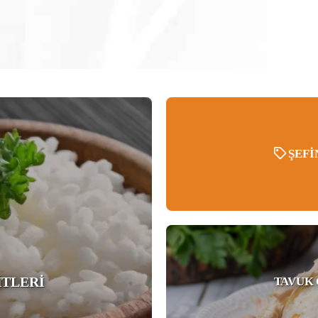
ŞEFI
İTLERİ
TAVUK