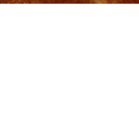
YANINDA İYİ GİDER
Türkçe