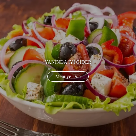
YANINDA İYİ GİDER
Menüye Dön